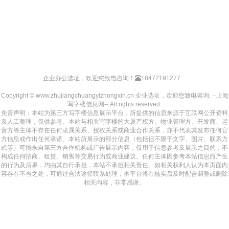
企业办公选址，欢迎您致电咨询！
18472191277
Copyright © www.zhujiangchuangyizhongxin.cn 企业选址，欢迎您致电咨询. --上海
写字楼信息网-- All rights reserved.
免责声明：本站为第三方写字楼信息展示平台，所提供的信息来源于互联网公开资料
及人工整理，仅供参考。本站与相关写字楼的大厦产权方、物业管理方、开发商、运
营方等主体不存在任何隶属关系、授权关系或商业合作关系，亦不代表其发布任何官
方信息或作出任何承诺。本站所展示的部分信息（包括但不限于文字、图片、联系方
式等）可能来自第三方合作机构或广告展示内容，仅用于信息参考及展示之目的，不
构成任何招商、租赁、销售等交易行为或商业建议。任何主体因参考本站信息而产生
的行为及后果，均由其自行承担，本站不承担相关责任。如相关权利人认为本页面内
容存在不当之处，可通过合法途径联系处理，本平台将在核实后及时配合调整或删除
相关内容，非常感谢。