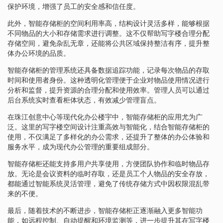
保护环境，增强了员工的安全感和信任度。
此外，智能存储柜的空间利用率高，结构设计灵活多样，能够根据
不同物品的大小和存储需求进行调整。这不仅帮助写字楼合理分配
存储空间，避免杂乱无章，还能将公共区域保持整洁有序，提升整
体办公环境的品质。
智能存储柜的管理系统还具备数据追踪功能，记录每次物品的存取
时间和使用者身份。这种透明化管理便于企业对物品使用情况进行
分析和监督，提升资源的合理分配和使用效率。管理人员可以通过
后台系统实时查看柜体状态，有效减少管理盲点。
在珠江创意中心等现代化办公楼宇中，智能存储柜的应用尤为广
泛。这里的写字楼空间设计注重高效与智能化，结合智能存储柜的
使用，不仅满足了多样化的办公需求，还提升了整体的办公体验和
服务水平，成为现代办公管理的重要组成部分。
智能存储柜还能支持多用户共享使用，方便团队协作和临时物品存
放。无论是会议资料的临时存取，还是员工个人物品的安全存放，
都能通过智能系统灵活管理，避免了传统存储方式中因权限混乱带
来的不便。
最后，随着技术的不断进步，智能存储柜正逐渐融入更多智能功
能，如远程控制、自动提醒和环境监测等，进一步提升其在写字楼