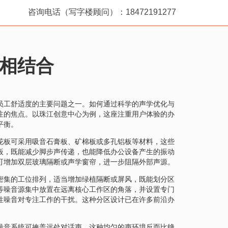
咨询电话（写字楼顾问）：18472191277
相结合
员工舒适度的主要问题之一。如何通过科学的声学优化与
注的焦点。以珠江创意中心为例，这座注重用户体验的办
平衡。
花板可采用吸音石膏板、矿棉板或多孔铝板等材料，这些
板，既能减少脚步声传递，也能降低办公设备产生的振动
可增加双层玻璃隔断或声学窗帘，进一步阻隔外部声源。
密集的工位排列，适当增加绿植隔断或屏风，既能划分区
等噪音源集中放置在远离核心工作区的角落，并设置专门
性噪音对专注工作的干扰。这种分区设计已在许多前沿办
噪音系统可掩盖远处对话声，这种均匀的声环境反而比绝