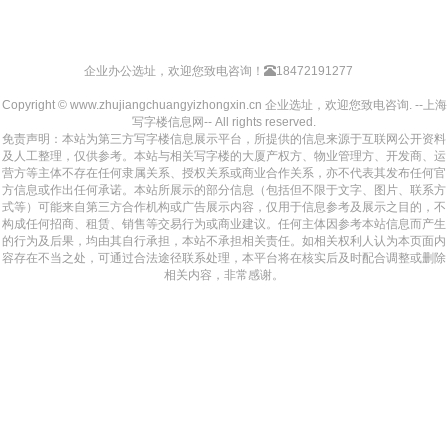
企业办公选址，欢迎您致电咨询！
18472191277
Copyright © www.zhujiangchuangyizhongxin.cn 企业选址，欢迎您致电咨询. --上海
写字楼信息网-- All rights reserved.
免责声明：本站为第三方写字楼信息展示平台，所提供的信息来源于互联网公开资料
及人工整理，仅供参考。本站与相关写字楼的大厦产权方、物业管理方、开发商、运
营方等主体不存在任何隶属关系、授权关系或商业合作关系，亦不代表其发布任何官
方信息或作出任何承诺。本站所展示的部分信息（包括但不限于文字、图片、联系方
式等）可能来自第三方合作机构或广告展示内容，仅用于信息参考及展示之目的，不
构成任何招商、租赁、销售等交易行为或商业建议。任何主体因参考本站信息而产生
的行为及后果，均由其自行承担，本站不承担相关责任。如相关权利人认为本页面内
容存在不当之处，可通过合法途径联系处理，本平台将在核实后及时配合调整或删除
相关内容，非常感谢。